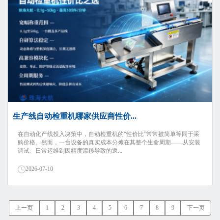
生产线自动检重机哪家供应商性价...
在自动化产线投入决策中，自动检重机的“性价比”常常被简单等同于采
购价格。然而，一台设备的真实成本分摊在其整个生命周期——从安装
调试、日常运维到因精度漂移导致的返...
2026-07-10
上一页
1
2
3
4
5
6
7
8
9
下一页
页次： 1/27 共有 236 记录