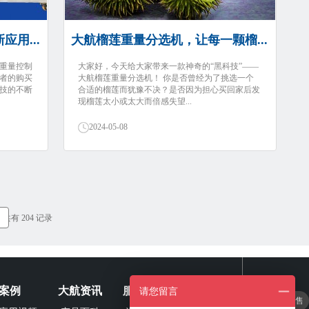
用...
大航榴莲重量分选机，让每一颗榴...
重量控制
大家好，今天给大家带来一款神奇的“黑科技”——
者的购买
大航榴莲重量分选机！ 你是否曾经为了挑选一个
技的不断
合适的榴莲而犹豫不决？是否因为担心买回家后发
现榴莲太小或太大而倍感失望...
2024-05-08
3 共有 204 记录
案例
大航资讯
服务专区
关于我们
请您留言
海外销售