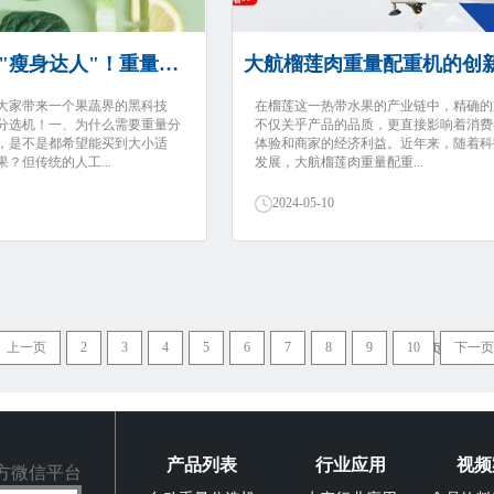
大航果蔬界的"瘦身达人"！重量分...
大航榴莲肉重量配重机的创新应
大家带来一个果蔬界的黑科技
在榴莲这一热带水果的产业链中，精确的
分选机！一、为什么需要重量分
不仅关乎产品的品质，更直接影响着消费
，是不是都希望能买到大小适
体验和商家的经济利益。近年来，随着科
？但传统的人工...
发展，大航榴莲肉重量配重...
2024-05-10
上一页
2
3
4
5
6
7
8
9
10
下一页
页次： 6/2
产品列表
行业应用
视频
方微信平台