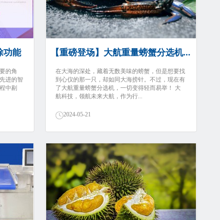
除功能
【重磅登场】大航重量螃蟹分选机...
要的角
在大海的深处，藏着无数美味的螃蟹，但是想要找
先进的智
到心仪的那一只，却如同大海捞针。不过，现在有
程中剔
了大航重量螃蟹分选机，一切变得轻而易举！ 大
航科技，领航未来大航，作为行...
2024-05-21