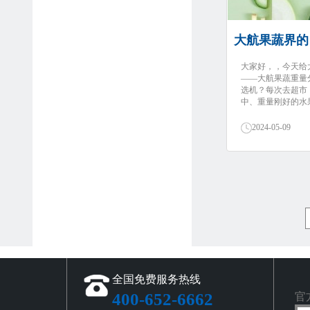
大家好，，今天给
——大航果蔬重量
选机？每次去超市
中、重量刚好的水果
2024-05-09
全国免费服务热线
400-652-6662
官