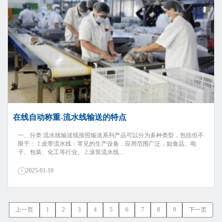
在线自动称重-流水线输送的特点
一、分类 流水线输送线按照输送系列产品可以分为多种类型，包括但不
限于： 1.皮带流水线：常见的生产设备，应用范围广泛，如食品、电
子、包装、化工等行业。 2.滚筒流水线...
2025-01-10
上一页
1
2
3
4
5
6
7
8
9
下一页
页次： 2/23 共有 204 记录