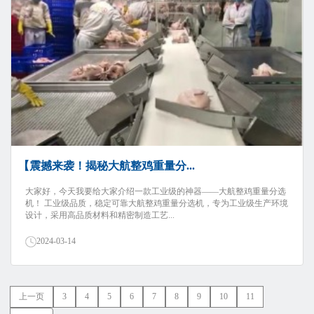
【震撼来袭！揭秘大航整鸡重量分...
大家好，今天我要给大家介绍一款工业级的神器——大航整鸡重量分选
机！ 工业级品质，稳定可靠大航整鸡重量分选机，专为工业级生产环境
设计，采用高品质材料和精密制造工艺...
2024-03-14
上一页
3
4
5
6
7
8
9
10
11