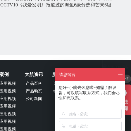
CTV10《我爱发明》报道过的海鱼6级分选和芒果6级
案例
大航资讯
服务专区
关于我们
请您留言
咨询电话或微信
应用视频
产品百科
选型报价
公司简介
您好~小航去休息啦~如需了解设
应用视频
产品动态
销售资询
企业文化
备，可以填写联系方式，我们会尽
快和您联系。
应用视频
公司新闻
荣誉资质
应用视频
发展历程
应用视频
销售热线
应用视频
应用视频