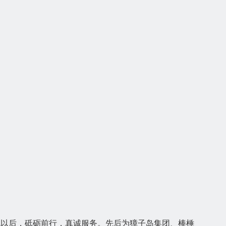
机以后，砥砺前行，真诚服务。先后为獐子岛集团、棒棰