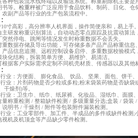
在各种包装流水线终端以及输送系统。称重剔除机主要是
明书等。
检重秤
被广泛应用于食品饮料、制药、日化、仓
、农副产品等行业的生产包装流程中。
：
7/10寸高彩，高分辨率人机界面，操作简便亲和，易上
自主研发称重识别算法，自动动态零点跟踪及抗震动算法
厂突然停电、跳闸等情况发生时称重数据不会丢失。
重数据存储及导出功能，可存储多条产品产品称重信息、U盘
，产品信息追溯、远程控制设备启停、多重数据校验模式
模块化结构，拆装简单方便、易维护、易清洁。
可根据客户实际需求定制不同机壳材质、传感器以及其他
：
行业：方便面、 膨化食品、 饮品、 坚果、面包、饼干
行业：片剂药物是否少粒或多粒;粉末袋装药物是否缺袋或
、干燥剂)等。
行业：卫生巾、纸巾、纸尿裤、化妆品、湿纸巾、面膜、
量称重检测 / 整箱缺件检测 / 多级重量分选;盒装 / 袋
说明书 / 干燥剂 / 附件等包装附件漏装检测。
行业：工业零部件、加工件、半成品的多件或缺件检测;
电视机及机顶盒等产品缺少零件检测。