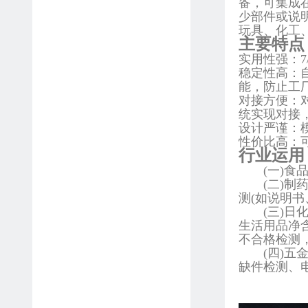
备，可集成
少部件或说
玩具、化工
主要特点
实用性强：
稳定性高：
能，防止工
对接方便：对
统实现对接
设计严谨：
性价比高：
行业运用
(一)食品
(二)制药
测(如说明书
(三)日化
生活用品净含
不合格检测，
(四)五金
缺件检测、