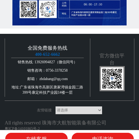
全国免费服务热线
400-652-6662
官方微信平
销售热线: 13926994827（微信同号）
台
销售咨询：0756-3378258
邮箱： zhdahang@qq.com
地址:广东省珠海市高新区唐家湾镇金园二路
399号康定科技产业园1#楼一层
友情链接
All rights reserved 珠海市大航智能装备有限公司
粤ICP备14101865号-2
在线客服
电话咨询